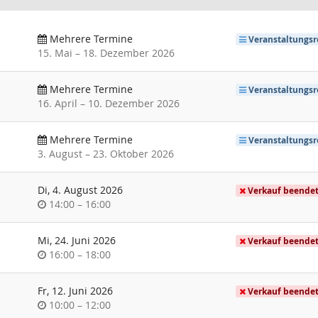
Mehrere Termine
Veranstaltungsr
bis
15. Mai
–
18. Dezember 2026
Mehrere Termine
Veranstaltungsr
bis
16. April
–
10. Dezember 2026
Mehrere Termine
Veranstaltungsr
bis
3. August
–
23. Oktober 2026
Di, 4. August 2026
Verkauf beende
Uhrzeit
bis
14:00
–
16:00
Mi, 24. Juni 2026
Verkauf beende
Uhrzeit
bis
16:00
–
18:00
Fr, 12. Juni 2026
Verkauf beende
Uhrzeit
bis
10:00
–
12:00