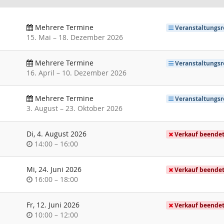
Mehrere Termine
Veranstaltungsr
bis
15. Mai
–
18. Dezember 2026
Mehrere Termine
Veranstaltungsr
bis
16. April
–
10. Dezember 2026
Mehrere Termine
Veranstaltungsr
bis
3. August
–
23. Oktober 2026
Di, 4. August 2026
Verkauf beende
Uhrzeit
bis
14:00
–
16:00
Mi, 24. Juni 2026
Verkauf beende
Uhrzeit
bis
16:00
–
18:00
Fr, 12. Juni 2026
Verkauf beende
Uhrzeit
bis
10:00
–
12:00